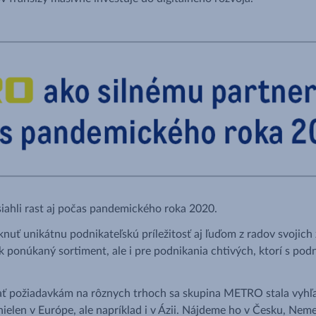
ahli rast aj počas pandemického roka 2020.
 unikátnu podnikateľskú príležitosť aj ľuďom z radov svojich z
tak ponúkaný sortiment, ale i pre podnikania chtivých, ktorí s pod
ať požiadavkám na rôznych trhoch sa skupina METRO stala vyhľ
ielen v Európe, ale napríklad i v Ázii. Nájdeme ho v Česku, Nemec