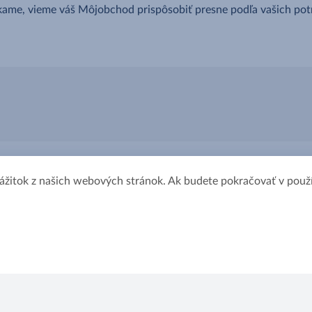
ame, vieme váš Môjobchod prispôsobiť presne podľa vašich pot
zážitok z našich webových stránok. Ak budete pokračovať v použí