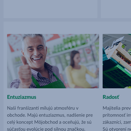
Entuziazmus
Radosť
Naši franšízanti milujú atmosféru v
Majitelia pre
obchode. Majú entuziazmus, nadšenie pre
prítomnosť iný
celý koncept Môjobchod a oceňujú, že sú
zákazníci, za
súčasťou evolúcie pod silnou značkou.
Sú otvorení 