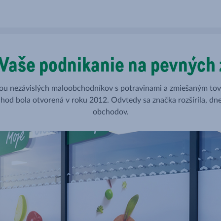
Vaše podnikanie na pevných
cou nezávislých maloobchodníkov s potravinami a zmiešaným tov
od bola otvorená v roku 2012. Odvtedy sa značka rozšírila, dn
obchodov.