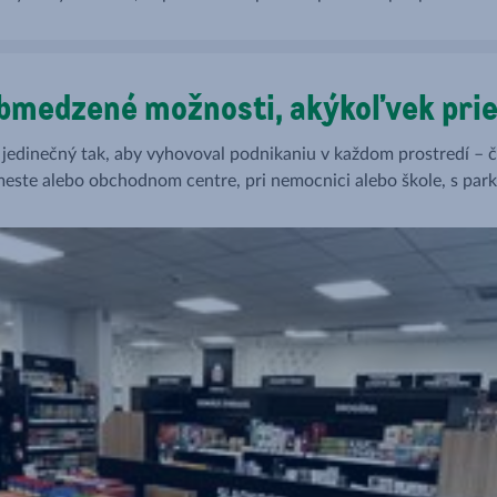
stavení.
manažéra/majiteľa obchodu, p
ďalšie školenia.
bmedzené možnosti, akýkoľvek prie
 jedinečný tak, aby vyhovoval podnikaniu v každom prostredí – či
meste alebo obchodnom centre, pri nemocnici alebo škole, s park