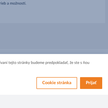
rieb a možností.
Sledujte nás
vaní tejto stránky budeme predpokladať, že ste s ňou
Cookie stránka
Prijať