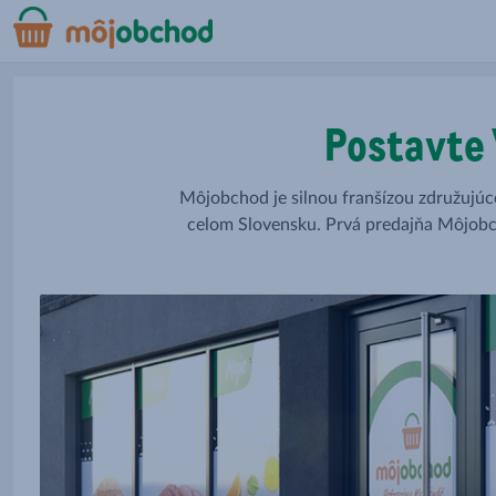
Postavte 
Môjobchod je silnou franšízou združujú
celom Slovensku. Prvá predajňa Môjobch