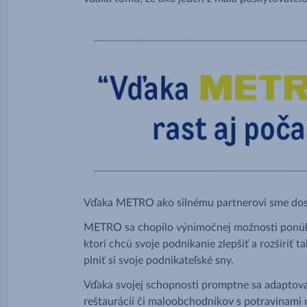
Vďaka METRO ako silnému partnerovi sme dosi
METRO sa chopilo výnimočnej možnosti ponúknuť
ktorí chcú svoje podnikanie zlepšiť a rozšíriť 
plniť si svoje podnikateľské sny.
Vďaka svojej schopnosti promptne sa adaptov
reštaurácií či maloobchodníkov s potravinami n