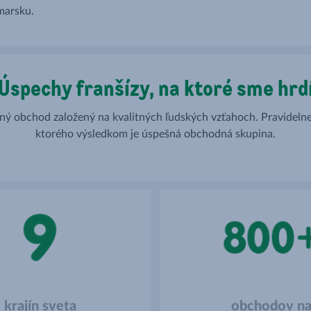
marsku.
Úspechy franšízy, na ktoré sme hrd
ný obchod založený na kvalitných ľudských vzťahoch. Pravideln
ktorého výsledkom je úspešná obchodná skupina.
krajín sveta
obchodov n