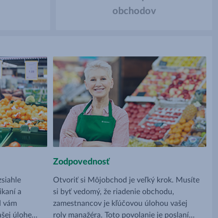
obchodov
Zodpovednosť
zsiahle
Otvoriť si Môjobchod je veľký krok. Musíte
ikaní a
si byť vedomý, že riadenie obchodu,
d vám
zamestnancov je kľúčovou úlohou vašej
šej úlohe
roly manažéra. Toto povolanie je poslaním