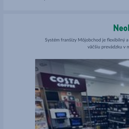
sú správne na
Neo
Systém franšízy Môjobchod je flexibilný a
väčšiu prevádzku v 