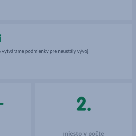
í
e vytvárame podmienky pre neustály vývoj,
a
miesto v počte