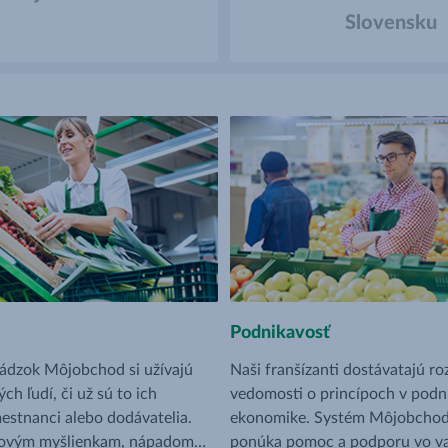
Slovensku
Podnikavosť
vádzok Môjobchod si užívajú
Naši franšízanti dostávatajú ro
ch ľudí, či už sú to ich
vedomosti o princípoch v podn
mestnanci alebo dodávatelia.
ekonomike. Systém Môjobcho
novým myšlienkam, nápadom a
ponúka pomoc a podporu vo va