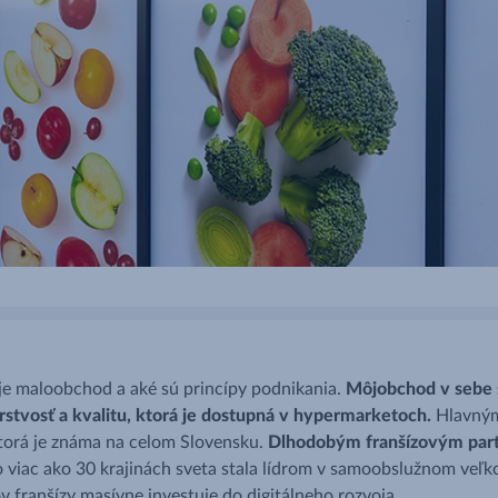
e maloobchod a aké sú princípy podnikania.
Môjobchod v sebe 
stvosť a kvalitu, ktorá je dostupná
v hypermarketoch.
Hlavným
orá je známa na celom Slovensku.
Dlhodobým franšízovým part
o viac ako 30 krajinách sveta stala lídrom v samoobslužnom v
v franšízy masívne investuje do digitálneho rozvoja.