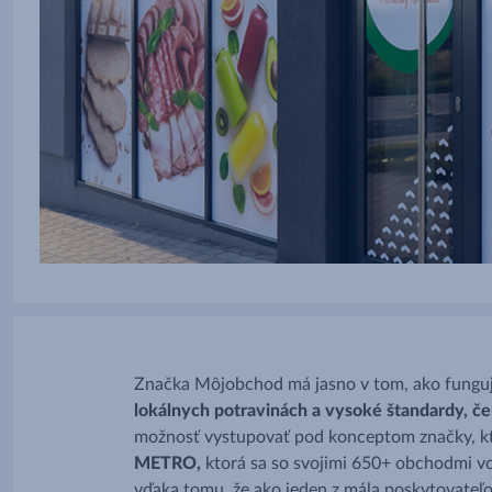
Značka Môjobchod má jasno v tom, ako funguj
lokálnych potravinách a vysoké štandardy, čer
možnosť vystupovať pod konceptom značky, kt
METRO,
ktorá sa so svojimi 650+ obchodmi v
vďaka tomu, že ako jeden z mála poskytovateľo