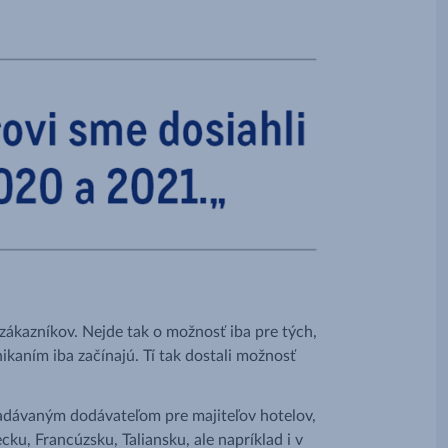
ákazníkov. Nejde tak o možnosť iba pre tých,
nikaním iba začínajú. Tí tak dostali možnosť
adávaným dodávateľom pre majiteľov hotelov,
ku, Francúzsku, Taliansku, ale napríklad i v