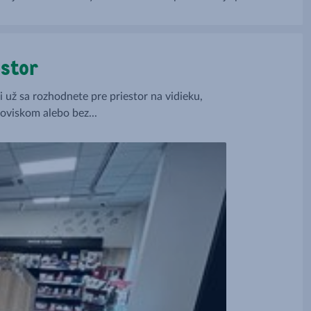
rípadne
– vyžaduje silnú dávku zodpovednosti a
celkového nasadenia.
stor
 už sa rozhodnete pre priestor na vidieku,
oviskom alebo bez...