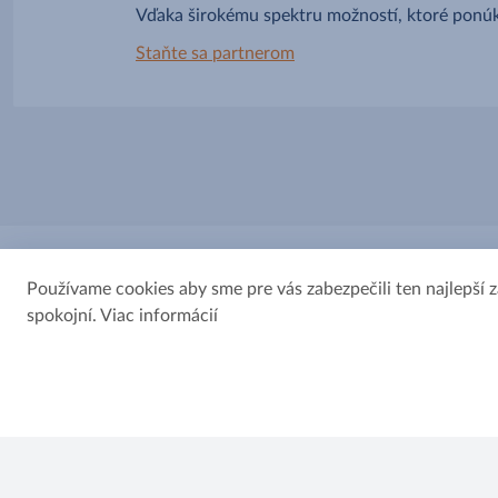
Vďaka širokému spektru možností, ktoré ponúk
Staňte sa partnerom
Používame cookies aby sme pre vás zabezpečili ten najlepší 
spokojní. Viac informácií
© 2022, mojobchod.sk . Všetky práva vyhradené.
GDPR
Právne aspekty
Kontaktujte nás
Cookies